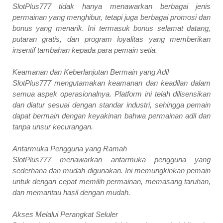
SlotPlus777 tidak hanya menawarkan berbagai jenis
permainan yang menghibur, tetapi juga berbagai promosi dan
bonus yang menarik. Ini termasuk bonus selamat datang,
putaran gratis, dan program loyalitas yang memberikan
insentif tambahan kepada para pemain setia.
Keamanan dan Keberlanjutan Bermain yang Adil
SlotPlus777 mengutamakan keamanan dan keadilan dalam
semua aspek operasionalnya. Platform ini telah dilisensikan
dan diatur sesuai dengan standar industri, sehingga pemain
dapat bermain dengan keyakinan bahwa permainan adil dan
tanpa unsur kecurangan.
Antarmuka Pengguna yang Ramah
SlotPlus777 menawarkan antarmuka pengguna yang
sederhana dan mudah digunakan. Ini memungkinkan pemain
untuk dengan cepat memilih permainan, memasang taruhan,
dan memantau hasil dengan mudah.
Akses Melalui Perangkat Seluler