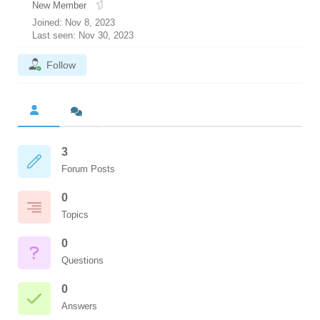
New Member
Joined: Nov 8, 2023
Last seen: Nov 30, 2023
Follow
3
Forum Posts
0
Topics
0
Questions
0
Answers